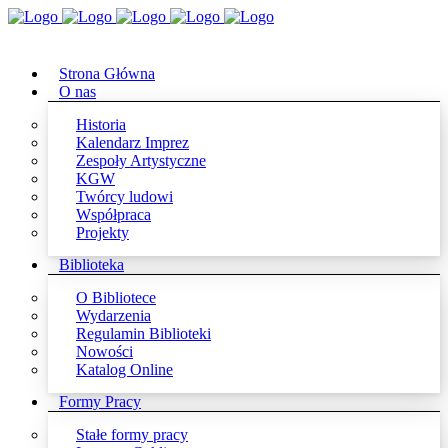
Strona Główna
O nas
Historia
Kalendarz Imprez
Zespoły Artystyczne
KGW
Twórcy ludowi
Współpraca
Projekty
Biblioteka
O Bibliotece
Wydarzenia
Regulamin Biblioteki
Nowości
Katalog Online
Formy Pracy
Stałe formy pracy