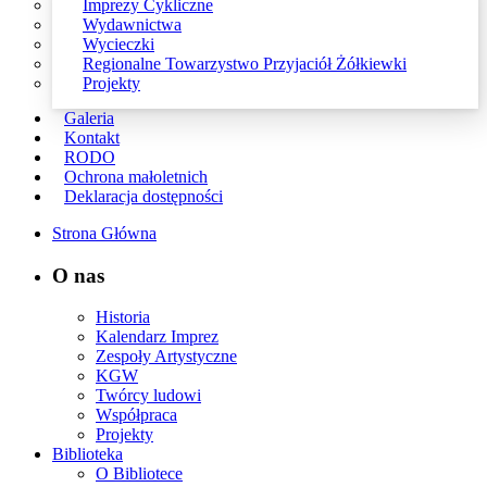
Imprezy Cykliczne
Wydawnictwa
Wycieczki
Regionalne Towarzystwo Przyjaciół Żółkiewki
Projekty
Galeria
Kontakt
RODO
Ochrona małoletnich
Deklaracja dostępności
Strona Główna
O nas
Historia
Kalendarz Imprez
Zespoły Artystyczne
KGW
Twórcy ludowi
Współpraca
Projekty
Biblioteka
O Bibliotece