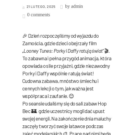
by
admin
21 LUTEGO, 2025
0 comments
🎉 Dzień rozpoczęliśmy od wyjazdu do
Zamościa, gdzie dzieci obejrzały film
„Looney Tunes: Porky i Daffy ratują świat”
🎬.
To zabawna i pełna przygód animacja, która
opowiada o sile przyjaźni, gdzie niezawodny
Porky i Daffy wspólnie ratują świat!
Cudowna zabawa, mnóstwo śmiechu i
cennych lekcji o tym, jak ważna jest
współpraca i zaufanie. 😊
Po seansie udaliśmy się do sali zabaw Hop
Bec 🏰, gdzie uczestnicy mogli dać upust
swojej energii. Na zakończenie dnia maluchy
zaczęły tworzyć swoje latawce podczas
zajęć modelarskich 🎨. Prace nad nimi będą