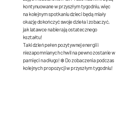
kontynuowane w przyszłym tygodniu, więc
na kolejnym spotkaniu dzieci będą miały
okazję dokończyć swoje dzieła i zobaczyć,
jak latawce nabierają ostatecznego
kształtu!
Taki dzień pełen pozytywnej energii i
niezapomnianych chwil na pewno zostanie w
pamięci na długo! ❄️ Do zobaczenia podczas
kolejnych propozycji w przyszłym tygodniu!