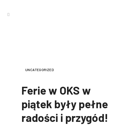
FERIE W OKS W PIĄTEK BYŁY
PEŁNE RADOŚCI I PRZYGÓD!
UNCATEGORIZED
Ferie w OKS w
piątek były pełne
radości i przygód!