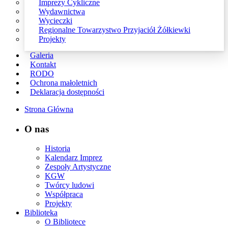
Imprezy Cykliczne
Wydawnictwa
Wycieczki
Regionalne Towarzystwo Przyjaciół Żółkiewki
Projekty
Galeria
Kontakt
RODO
Ochrona małoletnich
Deklaracja dostępności
Strona Główna
O nas
Historia
Kalendarz Imprez
Zespoły Artystyczne
KGW
Twórcy ludowi
Współpraca
Projekty
Biblioteka
O Bibliotece