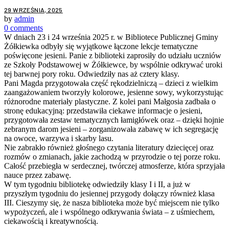
29 WRZEŚNIA, 2025
by
admin
0 comments
W dniach 23 i 24 września 2025 r. w Bibliotece Publicznej Gminy
Żółkiewka odbyły się wyjątkowe łączone lekcje tematyczne
poświęcone jesieni. Panie z biblioteki zaprosiły do udziału uczniów
ze Szkoły Podstawowej w Żółkiewce, by wspólnie odkrywać uroki
tej barwnej pory roku. Odwiedziły nas aż cztery klasy.
Pani Magda przygotowała część rękodzielniczą – dzieci z wielkim
zaangażowaniem tworzyły kolorowe, jesienne sowy, wykorzystując
różnorodne materiały plastyczne. Z kolei pani Małgosia zadbała o
stronę edukacyjną: przedstawiła ciekawe informacje o jesieni,
przygotowała zestaw tematycznych łamigłówek oraz – dzięki hojnie
zebranym darom jesieni – zorganizowała zabawę w ich segregację
na owoce, warzywa i skarby lasu.
Nie zabrakło również głośnego czytania literatury dziecięcej oraz
rozmów o zmianach, jakie zachodzą w przyrodzie o tej porze roku.
Całość przebiegła w serdecznej, twórczej atmosferze, która sprzyjała
nauce przez zabawę.
W tym tygodniu bibliotekę odwiedziły klasy I i II, a już w
przyszłym tygodniu do jesiennej przygody dołączy również klasa
III. Cieszymy się, że nasza biblioteka może być miejscem nie tylko
wypożyczeń, ale i wspólnego odkrywania świata – z uśmiechem,
ciekawością i kreatywnością.