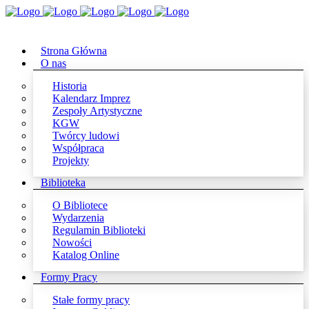
Strona Główna
O nas
Historia
Kalendarz Imprez
Zespoły Artystyczne
KGW
Twórcy ludowi
Współpraca
Projekty
Biblioteka
O Bibliotece
Wydarzenia
Regulamin Biblioteki
Nowości
Katalog Online
Formy Pracy
Stałe formy pracy