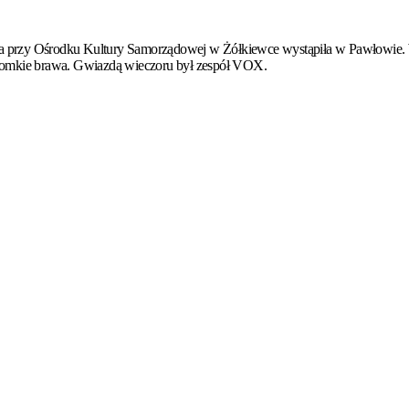
ca przy Ośrodku Kultury Samorządowej w Żółkiewce wystąpiła w Pawłowie. W c
 gromkie brawa. Gwiazdą wieczoru był zespół VOX.