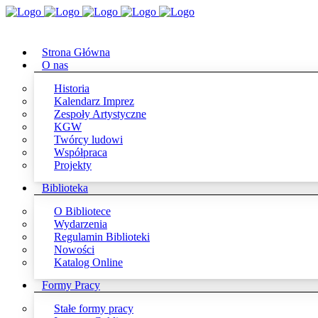
Strona Główna
O nas
Historia
Kalendarz Imprez
Zespoły Artystyczne
KGW
Twórcy ludowi
Współpraca
Projekty
Biblioteka
O Bibliotece
Wydarzenia
Regulamin Biblioteki
Nowości
Katalog Online
Formy Pracy
Stałe formy pracy