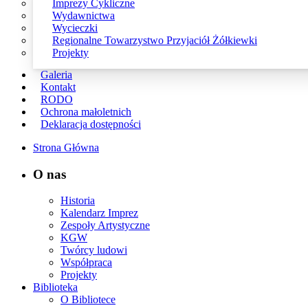
Imprezy Cykliczne
Wydawnictwa
Wycieczki
Regionalne Towarzystwo Przyjaciół Żółkiewki
Projekty
Galeria
Kontakt
RODO
Ochrona małoletnich
Deklaracja dostępności
Strona Główna
O nas
Historia
Kalendarz Imprez
Zespoły Artystyczne
KGW
Twórcy ludowi
Współpraca
Projekty
Biblioteka
O Bibliotece