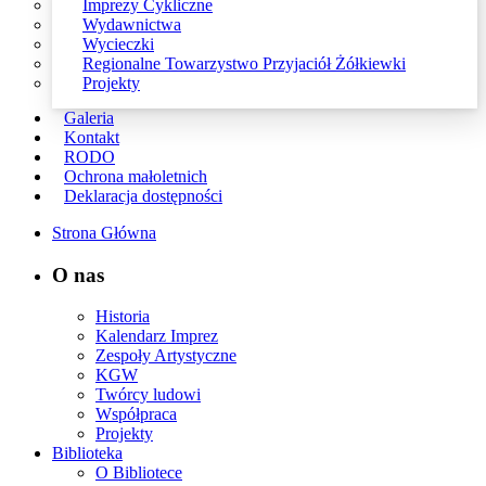
Imprezy Cykliczne
Wydawnictwa
Wycieczki
Regionalne Towarzystwo Przyjaciół Żółkiewki
Projekty
Galeria
Kontakt
RODO
Ochrona małoletnich
Deklaracja dostępności
Strona Główna
O nas
Historia
Kalendarz Imprez
Zespoły Artystyczne
KGW
Twórcy ludowi
Współpraca
Projekty
Biblioteka
O Bibliotece