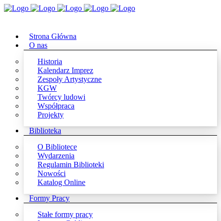
Strona Główna
O nas
Historia
Kalendarz Imprez
Zespoły Artystyczne
KGW
Twórcy ludowi
Współpraca
Projekty
Biblioteka
O Bibliotece
Wydarzenia
Regulamin Biblioteki
Nowości
Katalog Online
Formy Pracy
Stałe formy pracy