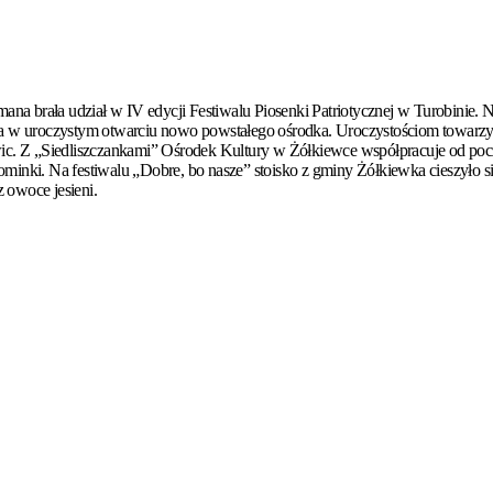
mana brała udział w IV edycji Festiwalu Piosenki Patriotycznej w Turobinie
a w uroczystym otwarciu nowo powstałego ośrodka. Uroczystościom towarzysz
ławic. Z „Siedliszczankami” Ośrodek Kultury w Żółkiewce współpracuje od poc
pominki. Na festiwalu „Dobre, bo nasze” stoisko z gminy Żółkiewka cieszy
 owoce jesieni.