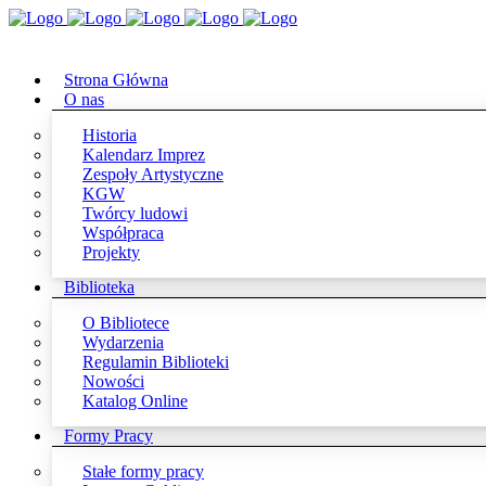
Strona Główna
O nas
Historia
Kalendarz Imprez
Zespoły Artystyczne
KGW
Twórcy ludowi
Współpraca
Projekty
Biblioteka
O Bibliotece
Wydarzenia
Regulamin Biblioteki
Nowości
Katalog Online
Formy Pracy
Stałe formy pracy