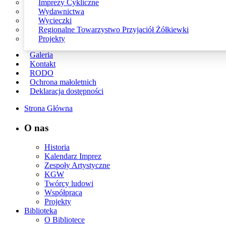
Imprezy Cykliczne
Wydawnictwa
Wycieczki
Regionalne Towarzystwo Przyjaciół Żółkiewki
Projekty
Galeria
Kontakt
RODO
Ochrona małoletnich
Deklaracja dostępności
Strona Główna
O nas
Historia
Kalendarz Imprez
Zespoły Artystyczne
KGW
Twórcy ludowi
Współpraca
Projekty
Biblioteka
O Bibliotece