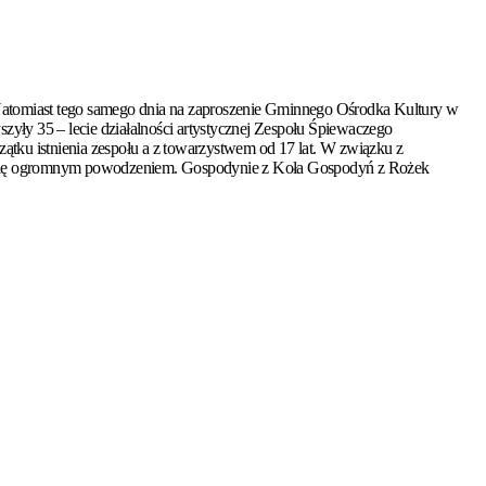
. Natomiast tego samego dnia na zaproszenie Gminnego Ośrodka Kultury w
yły 35 – lecie działalności artystycznej Zespołu Śpiewaczego
zątku istnienia zespołu a z towarzystwem od 17 lat. W związku z
ło się ogromnym powodzeniem. Gospodynie z Koła Gospodyń z Rożek