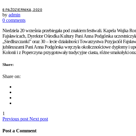
6 PAŹDZIERNIKA, 2020
by
admin
0 comments
Niedziela 20 września przebiegała pod znakiem festiwali. Kapela Wujka Ro
Fajsławicach, Dyrektor Ośrodka Kultury Pani Anna Podgórska uczestniczył
„Siedliszczanki” oraz 30 – lecie działalności Towarzystwa Przyjaciół Fajs
jubileuszami Pani Anna Podgórska wręczyła okolicznościowe dyplomy i u
Kolonii i z Poperczyna przygotowały tradycyjne ciasta, różne smakołyki oraz
Share:
Share on:
1
Previous post
Next post
Post a Comment