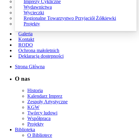
Imprezy Cykliczne
Wydawnictwa
Wycieczki
Regionalne Towarzystwo Przyjaciół Żółkiewki
Projekty
Galeria
Kontakt
RODO
Ochrona małoletnich
Deklaracja dostępności
Strona Główna
O nas
Historia
Kalendarz Imprez
Zespoły Artystyczne
KGW
Twórcy ludowi
Współpraca
Projekty
Biblioteka
O Bibliotece