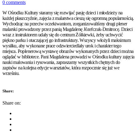
0 comments
W Ośrodku Kultury staramy się rozwijać pasję dzieci i młodzieży na
każdej płaszczyźnie, zajęcia z malarstwa cieszą się ogromną popularnością.
Wychodząc na przeciw oczekiwaniom, zorganizowaliśmy drugi plener
malarski prowadzony przez panią Magdalenę Józefczuk-Dmitrocę. Dzieci
wraz z instruktorem udały się do centrum Żółkiewki, żeby uchwycić
piękno parku i otaczającej go infrastruktury. Wszyscy włożyli maksimum
wysiłku, aby wykonane prace odzwierciedlały urok i charakter tego
miejsca. Poplenerową wystawę obrazów wykonanych przez dzieci można
oglądać w bibliotece. Pani Magdalena prowadzi w Ośrodku kultury zajęcia
nauki malowania i rysowania, zapraszamy wszystkich chętnych do
zapisów na kolejna edycje warsztatów, która rozpocznie się już we
wrześniu.
Share:
Share on: