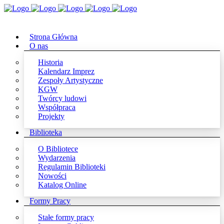
Strona Główna
O nas
Historia
Kalendarz Imprez
Zespoły Artystyczne
KGW
Twórcy ludowi
Współpraca
Projekty
Biblioteka
O Bibliotece
Wydarzenia
Regulamin Biblioteki
Nowości
Katalog Online
Formy Pracy
Stałe formy pracy