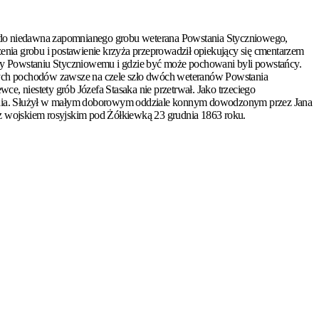
k do niedawna zapomnianego grobu weterana Powstania Styczniowego,
enia grobu i postawienie krzyża przeprowadził opiekujący się cmentarzem
ony Powstaniu Styczniowemu i gdzie być może pochowani byli powstańcy.
wych pochodów zawsze na czele szło dwóch weteranów Powstania
wce, niestety grób Józefa
Stasaka
nie przetrwał. Jako trzeciego
wstania. Służył w małym doborowym oddziale konnym dowodzonym przez Jana
z wojskiem rosyjskim pod Żółkiewką 23 grudnia 1863 roku.