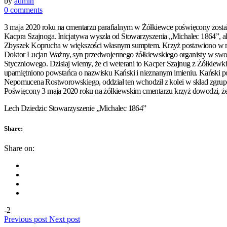
by
admin
0 comments
3 maja 2020 roku na cmentarzu parafialnym w Żółkiewce poświęcony zosta
Kacpra
Szajnoga
. Inicjatywa wyszła od Stowarzyszenia „Michalec 1864”, 
Zbyszek
Koprucha
w większości własnym sumptem. Krzyż postawiono w mie
Doktor Lucjan Ważny, syn przedwojennego żółkiewskiego organisty w swo
Styczniowego. Dzisiaj wiemy, że ci weterani to Kacper
Szajnug
z Żółkiewki
upamiętniono powstańca o nazwisku Kański i nieznanym imieniu. Kański p
Nepomucena Rostworowskiego, oddział ten wchodził z kolei w skład zgrup
Poświęcony 3 maja 2020 roku na żółkiewskim cmentarzu krzyż dowodzi, że 
Lech Dziedzic Stowarzyszenie „Michalec 1864”
Share:
Share on:
-2
Previous post
Next post