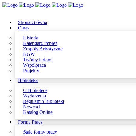
Strona Główna
O nas
Historia
Kalendarz Imprez
Zespoły Artystyczne
KGW
Twórcy ludowi
Współpraca
Projekty
Biblioteka
O Bibliotece
Wydarzenia
Regulamin Biblioteki
Nowości
Katalog Online
Formy Pracy
Stałe formy pracy