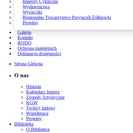
Imprezy Cykliczne
Wydawnictwa
Wycieczki
Regionalne Towarzystwo Przyjaciół Żółkiewki
Projekty
Galeria
Kontakt
RODO
Ochrona małoletnich
Deklaracja dostępności
Strona Główna
O nas
Historia
Kalendarz Imprez
Zespoły Artystyczne
KGW
Twórcy ludowi
Współpraca
Projekty
Biblioteka
O Bibliotece