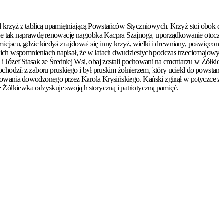
ł krzyż z tablicą upamiętniającą Powstańców Styczniowych. Krzyż stoi obo
ale tak naprawdę renowację nagrobka Kacpra
Szajnoga
, uporządkowanie otocz
jscu, gdzie kiedyś znajdował się inny krzyż, wielki i drewniany, poświęc
ich wspomnieniach napisał, że w latach dwudziestych podczas trzeciomajo
 i Józef
Stasak
ze Średniej Wsi, obaj zostali pochowani na cmentarzu w Żółkie
ochodził z zaboru pruskiego i był pruskim żołnierzem, który uciekł do po
owania dowodzonego przez Karola Krysińskiego. Kański zginął w potyczce 
Żółkiewka odzyskuje swoją historyczną i patriotyczną pamięć.