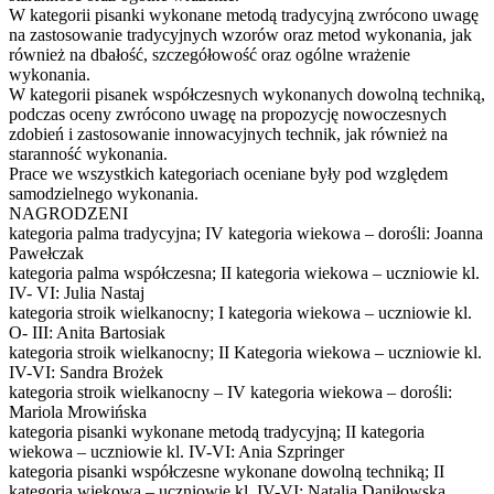
W kategorii pisanki wykonane metodą tradycyjną zwrócono uwagę
na zastosowanie tradycyjnych wzorów oraz metod wykonania, jak
również na dbałość, szczegółowość oraz ogólne wrażenie
wykonania.
W kategorii pisanek współczesnych wykonanych dowolną techniką,
podczas oceny zwrócono uwagę na propozycję nowoczesnych
zdobień i zastosowanie innowacyjnych technik, jak również na
staranność wykonania.
Prace we wszystkich kategoriach oceniane były pod względem
samodzielnego wykonania.
NAGRODZENI
kategoria palma tradycyjna; IV kategoria wiekowa – dorośli: Joanna
Pawełczak
kategoria palma współczesna; II kategoria wiekowa – uczniowie kl.
IV- VI: Julia Nastaj
kategoria stroik wielkanocny; I kategoria wiekowa – uczniowie kl.
O- III: Anita Bartosiak
kategoria stroik wielkanocny; II Kategoria wiekowa – uczniowie kl.
IV-VI: Sandra Brożek
kategoria stroik wielkanocny – IV kategoria wiekowa – dorośli:
Mariola Mrowińska
kategoria pisanki wykonane metodą tradycyjną; II kategoria
wiekowa – uczniowie kl. IV-VI: Ania Szpringer
kategoria pisanki współczesne wykonane dowolną techniką; II
kategoria wiekowa – uczniowie kl. IV-VI: Natalia Daniłowska