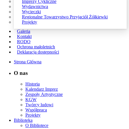
Imprezy Cykliczne
Wydawnictwa
Wycieczki
Regionalne Towarzystwo Przyjaciół Żółkiewki
Projekty
Galeria
Kontakt
RODO
Ochrona małoletnich
Deklaracja dostępności
Strona Główna
O nas
Historia
Kalendarz Imprez
Zespoły Artystyczne
KGW
Twórcy ludowi
Współpraca
Projekty
Biblioteka
O Bibliotece