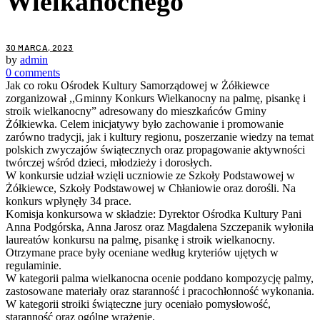
Wielkanocnego
30 MARCA, 2023
by
admin
0 comments
Jak co roku Ośrodek Kultury Samorządowej w Żółkiewce
zorganizował ,,Gminny Konkurs Wielkanocny na palmę, pisankę i
stroik wielkanocny” adresowany do mieszkańców Gminy
Żółkiewka. Celem inicjatywy było zachowanie i promowanie
zarówno tradycji, jak i kultury regionu, poszerzanie wiedzy na temat
polskich zwyczajów świątecznych oraz propagowanie aktywności
twórczej wśród dzieci, młodzieży i dorosłych.
W konkursie udział wzięli uczniowie ze Szkoły Podstawowej w
Żółkiewce, Szkoły Podstawowej w Chłaniowie oraz dorośli. Na
konkurs wpłynęły 34 prace.
Komisja konkursowa w składzie: Dyrektor Ośrodka Kultury Pani
Anna Podgórska, Anna Jarosz oraz Magdalena Szczepanik wyłoniła
laureatów konkursu na palmę, pisankę i stroik wielkanocny.
Otrzymane prace były oceniane według kryteriów ujętych w
regulaminie.
W kategorii palma wielkanocna ocenie poddano kompozycję palmy,
zastosowane materiały oraz staranność i pracochłonność wykonania.
W kategorii stroiki świąteczne jury oceniało pomysłowość,
staranność oraz ogólne wrażenie.