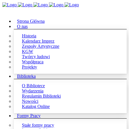
Strona Główna
O nas
Historia
Kalendarz Imprez
Zespoły Artystyczne
KGW
Twórcy ludowi
Współpraca
Projekty
Biblioteka
O Bibliotece
Wydarzenia
Regulamin Biblioteki
Nowości
Katalog Online
Formy Pracy
Stałe formy pracy