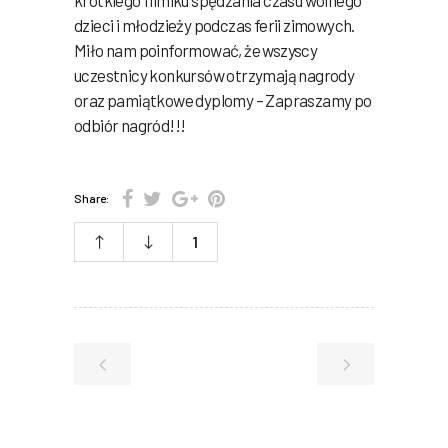
krótkiego filmiku spędzania czasu wolnego
dzieci i młodzieży podczas ferii zimowych.
Miło nam poinformować, że wszyscy
uczestnicy konkursów otrzymają nagrody
oraz pamiątkowe dyplomy – Zapraszamy po
odbiór nagród!!!
Share:
1