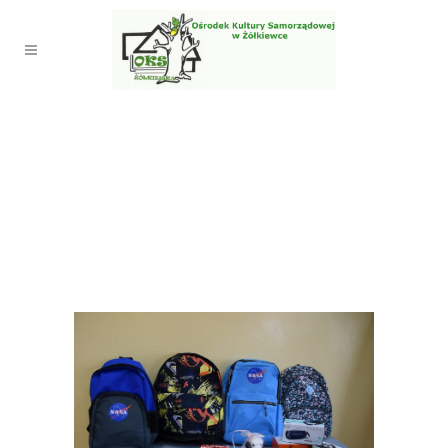
ROZSTRZYGNIĘCIE KONKURSU
FOTOGRAFICZNEGO PT.
,,KRAJOBRAZ ZIMOWY W GMINIE
ŻÓŁKIEWKA’’ ORAZ KONKURSU
PT. ,,TWOJE FERIE W
OBIEKTYWIE TIKTOKA’’