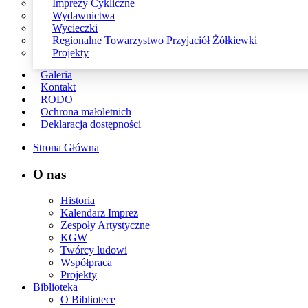
Imprezy Cykliczne
Wydawnictwa
Wycieczki
Regionalne Towarzystwo Przyjaciół Żółkiewki
Projekty
Galeria
Kontakt
RODO
Ochrona małoletnich
Deklaracja dostępności
Strona Główna
O nas
Historia
Kalendarz Imprez
Zespoły Artystyczne
KGW
Twórcy ludowi
Współpraca
Projekty
Biblioteka
O Bibliotece