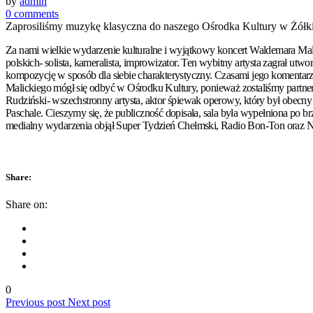
by
admin
0 comments
Zaprosiliśmy muzykę klasyczna do naszego Ośrodka Kultury w Żółk
Za nami wielkie wydarzenie kulturalne i wyjątkowy koncert Waldemara Mal
polskich- solista, kameralista, improwizator. Ten wybitny artysta zagrał
kompozycję w sposób dla siebie charakterystyczny. Czasami jego komenta
Malickiego mógł się odbyć w Ośrodku Kultury, ponieważ zostaliśmy partner
Rudziński- wszechstronny artysta, aktor śpiewak operowy, który był obecn
Paschale. Cieszymy się, że publiczność dopisała, sala była wypełniona po
medialny wydarzenia objął Super Tydzień Chełmski, Radio Bon-Ton oraz 
Share:
Share on:
0
Previous post
Next post