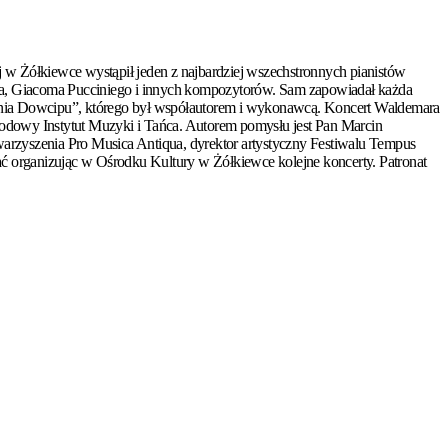
 w Żółkiewce wystąpił jeden z najbardziej wszechstronnych pianistów
iszta, Giacoma Pucciniego i innych kompozytorów. Sam zapowiadał każda
monia Dowcipu”, którego był współautorem i wykonawcą. Koncert Waldemara
arodowy Instytut Muzyki i Tańca. Autorem pomysłu jest Pan Marcin
warzyszenia Pro Musica Antiqua, dyrektor artystyczny Festiwalu Tempus
ać organizując w Ośrodku Kultury w Żółkiewce kolejne koncerty. Patronat