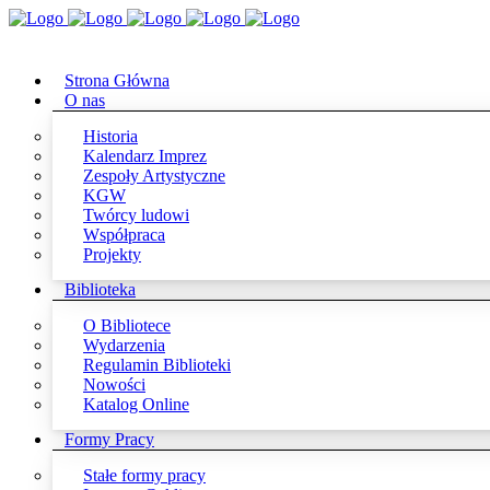
Strona Główna
O nas
Historia
Kalendarz Imprez
Zespoły Artystyczne
KGW
Twórcy ludowi
Współpraca
Projekty
Biblioteka
O Bibliotece
Wydarzenia
Regulamin Biblioteki
Nowości
Katalog Online
Formy Pracy
Stałe formy pracy