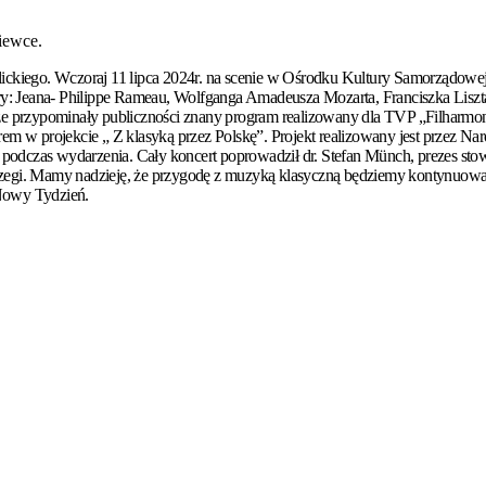
iewce.
ickiego. Wczoraj 11 lipca 2024r. na scenie w Ośrodku Kultury Samorządowej
 utwory: Jeana- Philippe Rameau, Wolfganga Amadeusza Mozarta, Franciszka L
rze przypominały publiczności znany program realizowany dla TVP „Filhar
em w projekcie „ Z klasyką przez Polskę”. Projekt realizowany jest przez N
y podczas wydarzenia. Cały koncert poprowadził dr. Stefan Münch, prezes sto
 brzegi. Mamy nadzieję, że przygodę z muzyką klasyczną będziemy kontynuow
Nowy Tydzień.