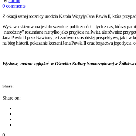
by
admin
0 comments
Z okazji setnej rocznicy urodzin Karola Wojtyły/Jana Pawła II, która prz
Wystawa skierowana jest do szerokiej publiczności – tych z nas, którzy pamię
„narodziny” rozumiane nie tylko jako przyjście na świat, ale również przyg
Jana Pawła II przedstawiony jest zarówno z osobistej perspektywy, jak i w 
na bieg historii, pokazanie korzeni Jana Pawła II oraz bogactwa jego życia, 
Wystawę można oglądać w Ośrodku Kultury Samorządowej w Żółkiewce –
Share:
Share on:
0