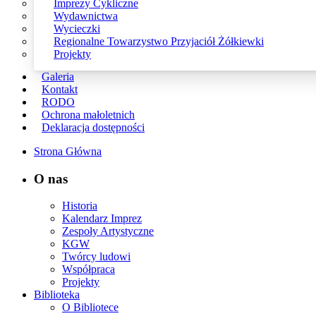
Imprezy Cykliczne
Wydawnictwa
Wycieczki
Regionalne Towarzystwo Przyjaciół Żółkiewki
Projekty
Galeria
Kontakt
RODO
Ochrona małoletnich
Deklaracja dostępności
Strona Główna
O nas
Historia
Kalendarz Imprez
Zespoły Artystyczne
KGW
Twórcy ludowi
Współpraca
Projekty
Biblioteka
O Bibliotece