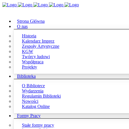
Strona Główna
O nas
Historia
Kalendarz Imprez
Zespoły Artystyczne
KGW
Twórcy ludowi
Współpraca
Projekty
Biblioteka
O Bibliotece
Wydarzenia
Regulamin Biblioteki
Nowości
Katalog Online
Formy Pracy
Stałe formy pracy