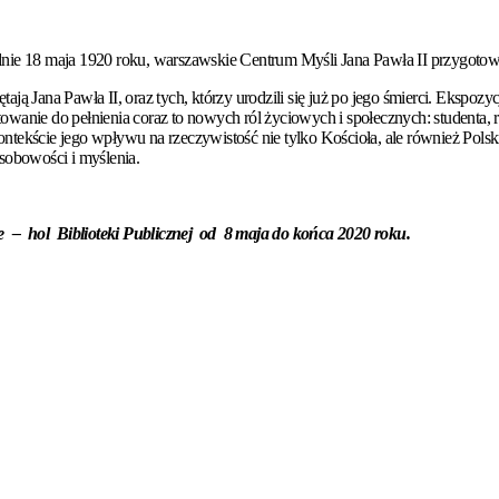
ypadnie 18 maja 1920 roku, warszawskie Centrum Myśli Jana Pawła II przygot
tają Jana Pawła II, oraz tych, którzy urodzili się już po jego śmierci. Ekspoz
otowanie do pełnienia coraz to nowych ról życiowych i społecznych: studenta, 
kontekście jego wpływu na rzeczywistość nie tylko Kościoła, ale również Polsk
osobowości i myślenia.
 hol Biblioteki Publicznej od 8 maja do końca 2020 roku.