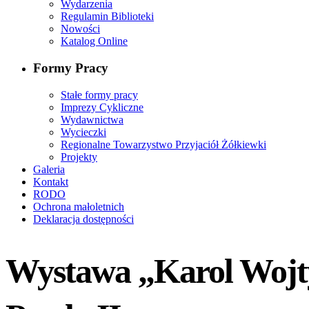
Wydarzenia
Regulamin Biblioteki
Nowości
Katalog Online
Formy Pracy
Stałe formy pracy
Imprezy Cykliczne
Wydawnictwa
Wycieczki
Regionalne Towarzystwo Przyjaciół Żółkiewki
Projekty
Galeria
Kontakt
RODO
Ochrona małoletnich
Deklaracja dostępności
Wystawa „Karol Wojtył