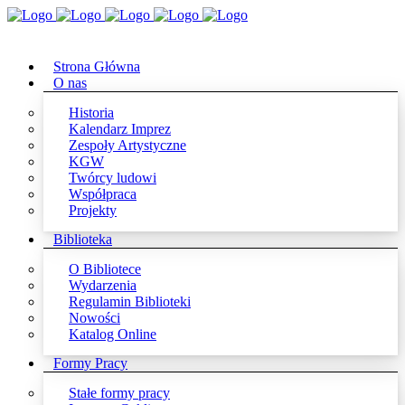
Strona Główna
O nas
Historia
Kalendarz Imprez
Zespoły Artystyczne
KGW
Twórcy ludowi
Współpraca
Projekty
Biblioteka
O Bibliotece
Wydarzenia
Regulamin Biblioteki
Nowości
Katalog Online
Formy Pracy
Stałe formy pracy