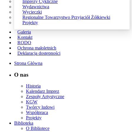
Imprezy Cykliczne
Wydawnictwa
Wycieczki
Regionalne Towarzystwo Przyjaciół Żółkiewki
Projekty
Galeria
Kontakt
RODO
Ochrona małoletnich
Deklaracja dostępności
Strona Główna
O nas
Historia
Kalendarz Imprez
Zespoły Artystyczne
KGW
Twórcy ludowi
Współpraca
Projekty
Biblioteka
O Bibliotece