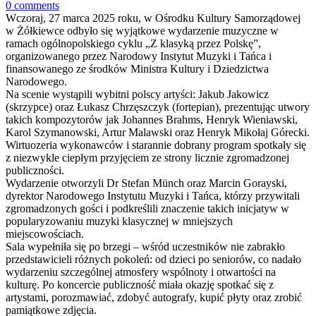
0 comments
Wczoraj, 27 marca 2025 roku, w Ośrodku Kultury Samorządowej
w Żółkiewce odbyło się wyjątkowe wydarzenie muzyczne w
ramach ogólnopolskiego cyklu „Z klasyką przez Polskę”,
organizowanego przez Narodowy Instytut Muzyki i Tańca i
finansowanego ze środków Ministra Kultury i Dziedzictwa
Narodowego.
Na scenie wystąpili wybitni polscy artyści: Jakub Jakowicz
(skrzypce) oraz Łukasz Chrzęszczyk (fortepian), prezentując utwory
takich kompozytorów jak Johannes Brahms, Henryk Wieniawski,
Karol Szymanowski, Artur Malawski oraz Henryk Mikołaj Górecki.
Wirtuozeria wykonawców i starannie dobrany program spotkały się
z niezwykle ciepłym przyjęciem ze strony licznie zgromadzonej
publiczności.
Wydarzenie otworzyli Dr Stefan Münch oraz Marcin Gorayski,
dyrektor Narodowego Instytutu Muzyki i Tańca, którzy przywitali
zgromadzonych gości i podkreślili znaczenie takich inicjatyw w
popularyzowaniu muzyki klasycznej w mniejszych
miejscowościach.
Sala wypełniła się po brzegi – wśród uczestników nie zabrakło
przedstawicieli różnych pokoleń: od dzieci po seniorów, co nadało
wydarzeniu szczególnej atmosfery wspólnoty i otwartości na
kulturę. Po koncercie publiczność miała okazję spotkać się z
artystami, porozmawiać, zdobyć autografy, kupić płyty oraz zrobić
pamiątkowe zdjęcia.