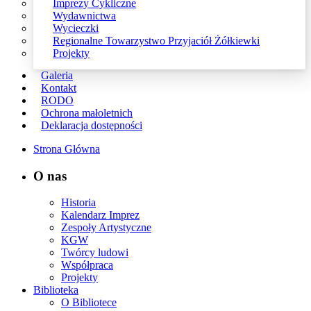
Imprezy Cykliczne
Wydawnictwa
Wycieczki
Regionalne Towarzystwo Przyjaciół Żółkiewki
Projekty
Galeria
Kontakt
RODO
Ochrona małoletnich
Deklaracja dostępności
Strona Główna
O nas
Historia
Kalendarz Imprez
Zespoły Artystyczne
KGW
Twórcy ludowi
Współpraca
Projekty
Biblioteka
O Bibliotece