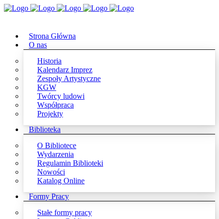
Strona Główna
O nas
Historia
Kalendarz Imprez
Zespoły Artystyczne
KGW
Twórcy ludowi
Współpraca
Projekty
Biblioteka
O Bibliotece
Wydarzenia
Regulamin Biblioteki
Nowości
Katalog Online
Formy Pracy
Stałe formy pracy