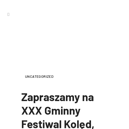
ZAPRASZAMY NA XXX GMINNY
FESTIWAL KOLĘD, JASEŁEK I
PASTORAŁEK.
UNCATEGORIZED
Zapraszamy na
XXX Gminny
Festiwal Kolęd,