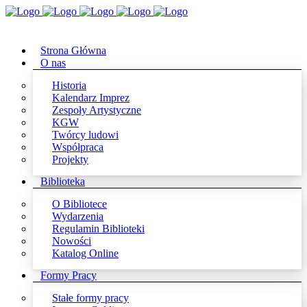
Strona Główna
O nas
Historia
Kalendarz Imprez
Zespoły Artystyczne
KGW
Twórcy ludowi
Współpraca
Projekty
Biblioteka
O Bibliotece
Wydarzenia
Regulamin Biblioteki
Nowości
Katalog Online
Formy Pracy
Stałe formy pracy