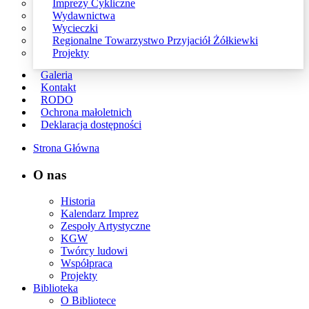
Imprezy Cykliczne
Wydawnictwa
Wycieczki
Regionalne Towarzystwo Przyjaciół Żółkiewki
Projekty
Galeria
Kontakt
RODO
Ochrona małoletnich
Deklaracja dostępności
Strona Główna
O nas
Historia
Kalendarz Imprez
Zespoły Artystyczne
KGW
Twórcy ludowi
Współpraca
Projekty
Biblioteka
O Bibliotece