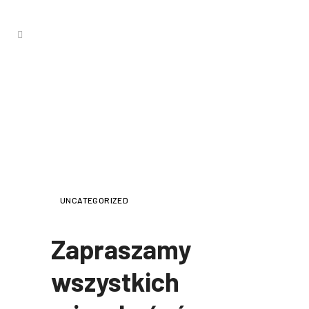
ZAPRASZAMY WSZYSTKICH
MIESZKAŃCÓW GMINY
ŻÓŁKIEWKA NA WSPÓLNE
POWITANIE NOWEGO ROKU
UNCATEGORIZED
Zapraszamy
wszystkich