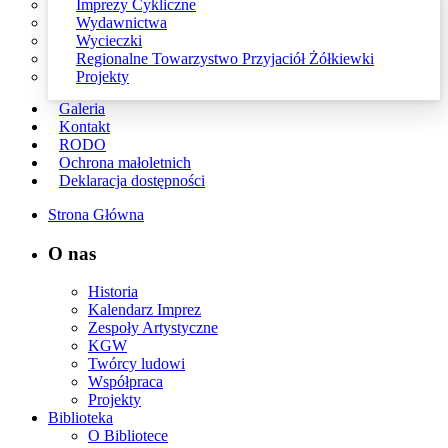
Imprezy Cykliczne
Wydawnictwa
Wycieczki
Regionalne Towarzystwo Przyjaciół Żółkiewki
Projekty
Galeria
Kontakt
RODO
Ochrona małoletnich
Deklaracja dostępności
Strona Główna
O nas
Historia
Kalendarz Imprez
Zespoły Artystyczne
KGW
Twórcy ludowi
Współpraca
Projekty
Biblioteka
O Bibliotece