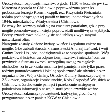
Uroczystości rozpoczęła msza św. o godz. 11.30 w kościele pw św.
Mateusza Apostoła w Chłaniowie poprowadzona przez ks.
proboszcza Jerzego Koma i ks.ppłk rez. Krzysztofa Pietrzniaka ,
rodaka pochodzącego z tej parafii w intencji pomordowanych w
1944r. mieszkańców Władysławina i Chłaniowa.
Po mszy św. wszyscy udali się na cmentarz parafialny, gdzie przy
mogile pomordowanych księża poprowadzili modlitwę za wybitych.
Poczty sztandarowe pokłoniły się nad tablicą z wypisanymi
nazwiskami ofiar.
Następnie zostały złożone kwiaty, wieńce i zapalono znicze na
mogile. Głos zabrali starosta krasnostawski Andrzej Leńczuk i wójt
Gminy Jacek Lis , obaj podziękowali za to współne spotkanie; Wójt
podziękował księżom za odprawioną mszę św. i mieszkańcom za
przybycie a Starosta zwrócił szczególną uwagę za ciągłość
obchodów, za to że każda rocznica jest pamiętana nie tylko przez
rodziny pomordowanych i lokalną społeczność ale również przez
organizatorów; Wójta Gminy, Ośrodek Kultury Samorządowej w
Żółkiewce, organizacje kombatanckie, Koło Gospodyń Wiejskich w
Chłaniowie. Zachowanie pamięci i przekazanie następnym
pokoleniom informacji o naszej historii jest niezwykle ważne.
Uroczystości zakończył poczęstunek tradycyjną grochówką
przygotowaną przez panie z KGW w Chłaniowie.