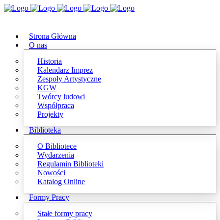
Strona Główna
O nas
Historia
Kalendarz Imprez
Zespoły Artystyczne
KGW
Twórcy ludowi
Współpraca
Projekty
Biblioteka
O Bibliotece
Wydarzenia
Regulamin Biblioteki
Nowości
Katalog Online
Formy Pracy
Stałe formy pracy