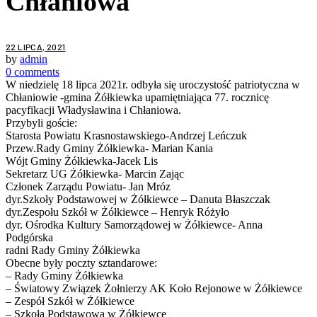
Chłaniowa
22 LIPCA, 2021
by
admin
0 comments
W niedzielę 18 lipca 2021r. odbyła się uroczystość patriotyczna w
Chłaniowie -gmina Żółkiewka upamiętniająca 77. rocznicę
pacyfikacji Władysławina i Chłaniowa.
Przybyli goście:
Starosta Powiatu Krasnostawskiego-Andrzej Leńczuk
Przew.Rady Gminy Żółkiewka- Marian Kania
Wójt Gminy Żółkiewka-Jacek Lis
Sekretarz UG Żółkiewka- Marcin Zając
Członek Zarządu Powiatu- Jan Mróz
dyr.Szkoły Podstawowej w Żółkiewce – Danuta Błaszczak
dyr.Zespołu Szkół w Żółkiewce – Henryk Różyło
dyr. Ośrodka Kultury Samorządowej w Żółkiewce- Anna
Podgórska
radni Rady Gminy Żółkiewka
Obecne były poczty sztandarowe:
– Rady Gminy Żółkiewka
– Światowy Związek Żołnierzy AK Koło Rejonowe w Żółkiewce
– Zespół Szkół w Żółkiewce
– Szkoła Podstawowa w Żółkiewce