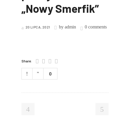
„Nowy Smerfik”
by
admin
0 comments
20 LIPCA, 2021
Share:
0