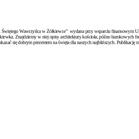
 pw. Świętego Wawrzyńca w Żółkiewce” wydana przy wsparciu finansowym UE
łkiewka. Znajdziemy w niej opisy architektury kościoła, późno barokowych fre
okazać się dobrym prezentem na święta dla naszych najbliższych. Publikacj