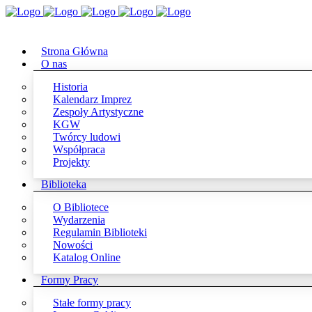
Strona Główna
O nas
Historia
Kalendarz Imprez
Zespoły Artystyczne
KGW
Twórcy ludowi
Współpraca
Projekty
Biblioteka
O Bibliotece
Wydarzenia
Regulamin Biblioteki
Nowości
Katalog Online
Formy Pracy
Stałe formy pracy