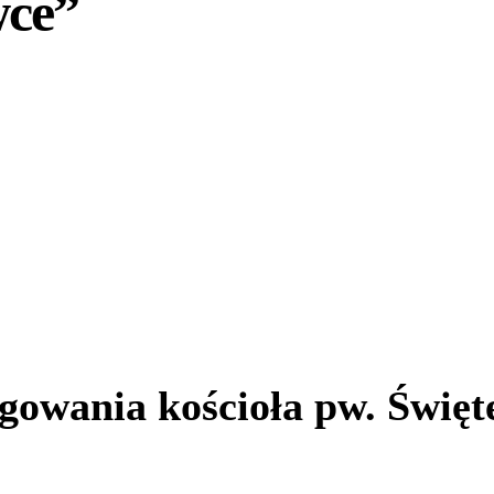
wce”
rygowania kościoła pw. Świ