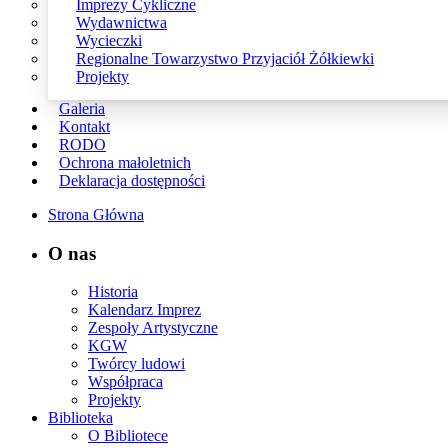
Imprezy Cykliczne
Wydawnictwa
Wycieczki
Regionalne Towarzystwo Przyjaciół Żółkiewki
Projekty
Galeria
Kontakt
RODO
Ochrona małoletnich
Deklaracja dostępności
Strona Główna
O nas
Historia
Kalendarz Imprez
Zespoły Artystyczne
KGW
Twórcy ludowi
Współpraca
Projekty
Biblioteka
O Bibliotece