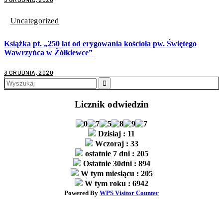
Uncategorized
Książka pt. „250 lat od erygowania kościoła pw. Świętego
Wawrzyńca w Żółkiewce”
3 GRUDNIA, 2020
Search
for:
Licznik odwiedzin
Dzisiaj : 11
Wczoraj : 33
ostatnie 7 dni : 205
Ostatnie 30dni : 894
W tym miesiącu : 205
W tym roku : 6942
Powered By
WPS Visitor Counter