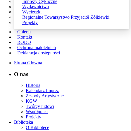
Imprezy Cykliczne
Wydawnictwa
Wycieczki
Regionalne Towarzystwo Przyjaciół Żółkiewki
Projekty
Galeria
Kontakt
RODO
Ochrona małoletnich
Deklaracja dostępności
Strona Główna
O nas
Historia
Kalendarz Imprez
Zespoły Artystyczne
KGW
Twórcy ludowi
Współpraca
Projekty
Biblioteka
O Bibliotece