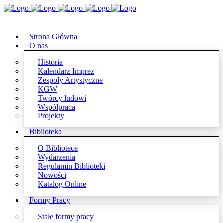
Strona Główna
O nas
Historia
Kalendarz Imprez
Zespoły Artystyczne
KGW
Twórcy ludowi
Współpraca
Projekty
Biblioteka
O Bibliotece
Wydarzenia
Regulamin Biblioteki
Nowości
Katalog Online
Formy Pracy
Stałe formy pracy