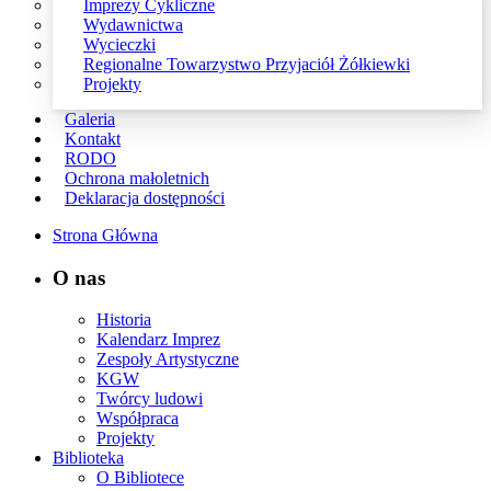
Imprezy Cykliczne
Wydawnictwa
Wycieczki
Regionalne Towarzystwo Przyjaciół Żółkiewki
Projekty
Galeria
Kontakt
RODO
Ochrona małoletnich
Deklaracja dostępności
Strona Główna
O nas
Historia
Kalendarz Imprez
Zespoły Artystyczne
KGW
Twórcy ludowi
Współpraca
Projekty
Biblioteka
O Bibliotece