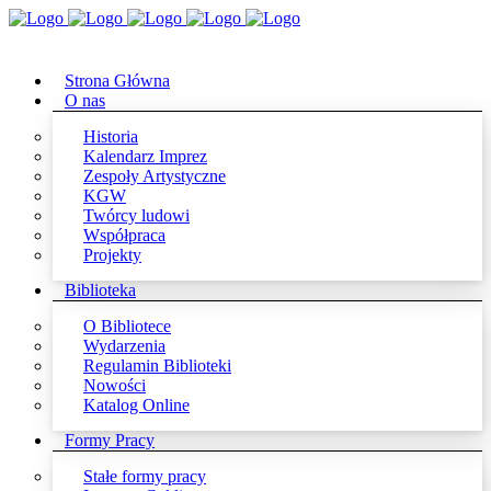
Strona Główna
O nas
Historia
Kalendarz Imprez
Zespoły Artystyczne
KGW
Twórcy ludowi
Współpraca
Projekty
Biblioteka
O Bibliotece
Wydarzenia
Regulamin Biblioteki
Nowości
Katalog Online
Formy Pracy
Stałe formy pracy