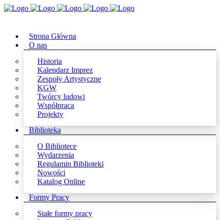
Strona Główna
O nas
Historia
Kalendarz Imprez
Zespoły Artystyczne
KGW
Twórcy ludowi
Współpraca
Projekty
Biblioteka
O Bibliotece
Wydarzenia
Regulamin Biblioteki
Nowości
Katalog Online
Formy Pracy
Stałe formy pracy