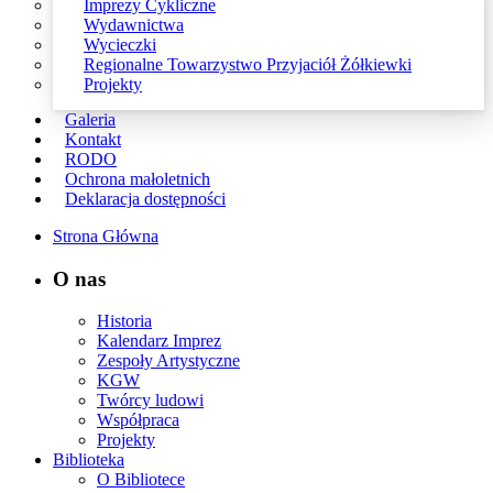
Imprezy Cykliczne
Wydawnictwa
Wycieczki
Regionalne Towarzystwo Przyjaciół Żółkiewki
Projekty
Galeria
Kontakt
RODO
Ochrona małoletnich
Deklaracja dostępności
Strona Główna
O nas
Historia
Kalendarz Imprez
Zespoły Artystyczne
KGW
Twórcy ludowi
Współpraca
Projekty
Biblioteka
O Bibliotece