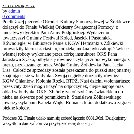
31 STYCZNIA, 2024
by
admin
0 comments
Po dłuższej przerwie Ośrodek Kultury Samorządowej w Żółkiewce
dołączył do Finału Wielkiej Orkiestry Świątecznej Pomocy, z
inicjatywy dyrektor Pani Anny Podgórskiej. Wydarzeniu
towarzyszył Gminny Festiwal Kolęd, Jasełek i Pastorałek.
Równolegle, w Bibliotece Panie z KGW Hetmanki z Żółkiewki
prowadziły kiermasz ciast i rękodzieła, można było zakupić świece
własnej roboty wykonane przez córkę instruktora OKS Pana
Jarosława Żyśko, odbyła się również licytacja żubra wykonanego z
brązu, przekazanego przez Wójta Gminy Żółkiewka Pana Jacka
Lisa. Całość ze sprzedaży została przekazana do puszki stacjonarnej
znajdującej się w budynku. Swoją cegiełkę dorzuciły również
KGW Chłaniów, Kolonia Rożki, RTPŻ. Nasi dzielni wolontariusze
przez cały dzień mogli liczyć na odpoczynek, ciepłe napoje oraz
obiad w budynku OKS. Zbiórkę zakończyliśmy światełkiem do
nieba na skwerze pod pomnikiem h. Stanisława Żółkiewskiego,
towarzyszyła nam Kapela Wujka Romana, która dodatkowo zagrała
piękne kolędy.
Podczas 32. Finału udało nam się zebrać łącznie 6081,96zł. Dziękujemy
wszystkim darczyńcom za przyłączenie się do akcji.