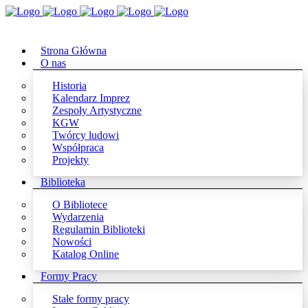
Strona Główna
O nas
Historia
Kalendarz Imprez
Zespoły Artystyczne
KGW
Twórcy ludowi
Współpraca
Projekty
Biblioteka
O Bibliotece
Wydarzenia
Regulamin Biblioteki
Nowości
Katalog Online
Formy Pracy
Stałe formy pracy