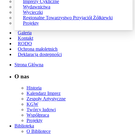
Imprezy Cykliczne
Wydawnictwa
Wycieczki
Regionalne Towarzystwo Przyjaciół Żółkiewki
Projekty
Galeria
Kontakt
RODO
Ochrona małoletnich
Deklaracja dostępności
Strona Główna
O nas
Historia
Kalendarz Imprez
Zespoły Artystyczne
KGW
Twórcy ludowi
Współpraca
Projekty
Biblioteka
O Bibliotece