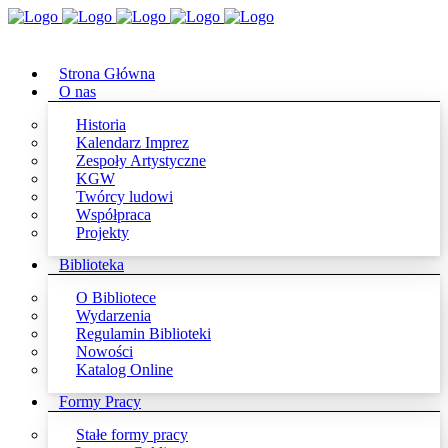
Strona Główna
O nas
Historia
Kalendarz Imprez
Zespoły Artystyczne
KGW
Twórcy ludowi
Współpraca
Projekty
Biblioteka
O Bibliotece
Wydarzenia
Regulamin Biblioteki
Nowości
Katalog Online
Formy Pracy
Stałe formy pracy