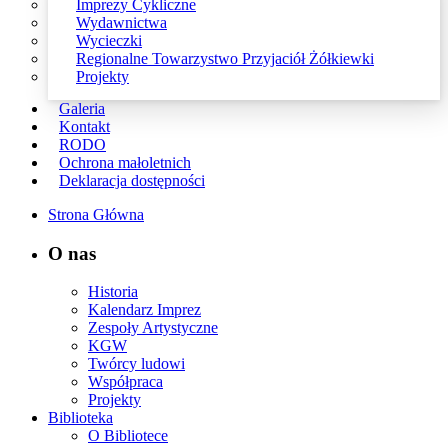
Imprezy Cykliczne
Wydawnictwa
Wycieczki
Regionalne Towarzystwo Przyjaciół Żółkiewki
Projekty
Galeria
Kontakt
RODO
Ochrona małoletnich
Deklaracja dostępności
Strona Główna
O nas
Historia
Kalendarz Imprez
Zespoły Artystyczne
KGW
Twórcy ludowi
Współpraca
Projekty
Biblioteka
O Bibliotece